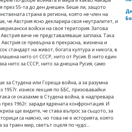
я през 55-та до ден днешен. Беше ли, защото
Дн
инствената страна в региона, която не член на
Бо
еше, че Австрия ясно декларира своя неутралитет, и
мерикански войски на своя територия. Затова
 Австрия вече не представаляваше заплаха. Така
 Австрия се превърна в прекрасна, жизнена и
ок стандарт на живот, богата култура и никога, в
лашена нито от СССР, нито от Русия. В нито един
а нито за СССР, нито за днешна Русия, само
е за Студена или Гореща война, а за разумна
з 1957г. изнесе лекция по ББС, призовавайки
 така се оказахме в Студена война, в надпревара
 през 1962г. заради ядрената конфронтация. И
криза ще видите, че става въпрос за същото, за
орици са наясно, но това не е историята, която
 за траен мир, светът оцеля по чудо…