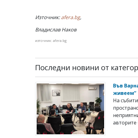
Източник:
afera.bg
,
Владислав Наков
източник: afera.bg
Последни новини от катего
Във Варн
живеем“
На събити
пространс
неприятни
авторите б