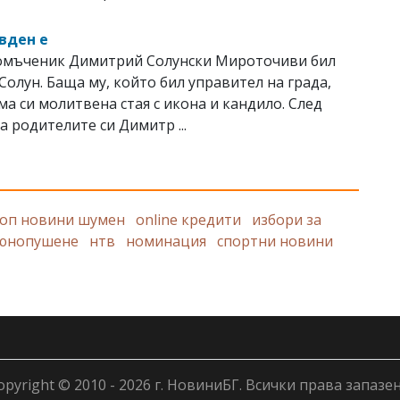
вден е
комъченик Димитрий Солунски Мироточиви бил
Солун. Баща му, който бил управител на града,
ма си молитвена стая с икона и кандило. След
а родителите си Димитр ...
оп новини шумен
online кредити
избори за
юнопушене
нтв
номинация
спортни новини
opyright © 2010 - 2026 г. НовиниБГ. Всички права запазен