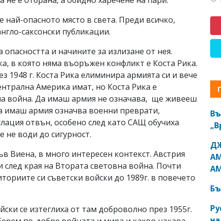
е най-опасното място в света. Преди всичко,
англо-саксонски публикации.
 опасността и начините за излизане от нея.
а, в която няма въоръжен конфликт е Коста Рика.
з 1948 г. Коста Рика елиминира армията си и вече
ентрална Америка имат, но Коста Рика е
гна война. Да имаш армия не означава, ще живееш
Да имаш армия означва военни преврати,
Въ
лация отвън, особено след като САЩ обучиха
„В
е не води до сигурност.
ДЖ
в Виена, в много интересен контекст. Австрия
АМ
 след края на Втората световна война. Почти
АМ
ториите си съветски войски до 1989г. в повечето
Бъ
Ру
ски се изтеглиха от там доброволно през 1955г.
на
зберем по-добре войната и мира и какво накара