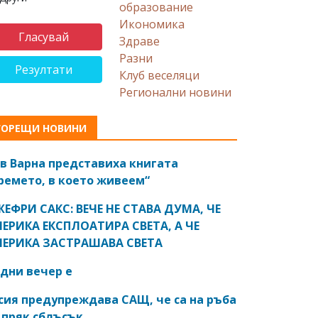
образование
Икономика
Здраве
Разни
Резултати
Клуб веселяци
Регионални новини
ГОРЕЩИ НОВИНИ
в Варна представиха книгата
ремето, в което живеем“
ЕФРИ САКС: ВЕЧЕ НЕ СТАВА ДУМА, ЧЕ
ЕРИКА ЕКСПЛОАТИРА СВЕТА, А ЧЕ
ЕРИКА ЗАСТРАШАВА СВЕТА
дни вечер е
сия предупреждава САЩ, че са на ръба
 пряк сблъсък