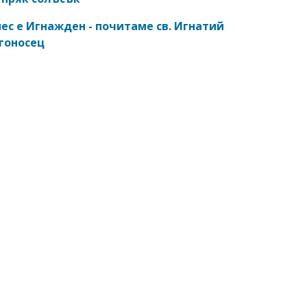
ес е Игнажден - почитаме св. Игнатий
гоносец