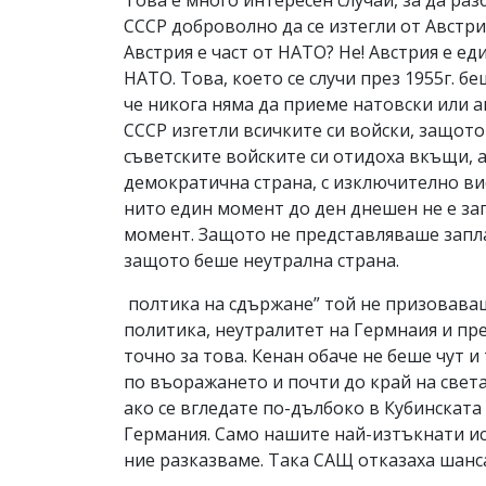
СССР доброволно да се изтегли от Австри
Австрия е част от НАТО? Не! Австрия е ед
НАТО. Това, което се случи през 1955г. б
че никога няма да приеме натовски или а
СССР изгетли всичките си войски, защото
съветските войските си отидоха вкъщи, а
демократична страна, с изключително вис
нито един момент до ден днешен не е зап
момент. Защото не представляваше заплах
защото беше неутрална страна.
полтика на сдържане” той не призоваваш
политика, неутралитет на Гермнаия и пре
точно за това. Кенан обаче не беше чут и
по въоражането и почти до край на света
ако се вгледате по-дълбоко в Кубинската 
Германия. Само нашите най-изтъкнати ист
ние разказваме. Така САЩ отказаха шанса