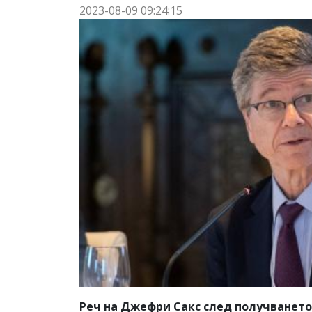
2023-08-09 09:24:15
Реч на Джефри Сакс след получването 