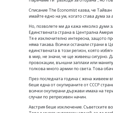
Списание The Economist казва, че Тайван 
имайте едно на ум, когато става дума за 
Но, позволете ми да кажа няколко думи за
Единствената страна в Централна Америк
Тя е изключително интересна, защото пре
няма такава. Всички останали страни в Ц
единствената в този регион, която избя
в мир, не значи, че ще живееш сигурно. 
провокации, външни заплахи или манипу
толкова много армии по света. Това обач
През последната година с жена живеем въ
беше една от окупираните от СССР страни
всички окупирани държави имаха на тери
случаи по репресивен начин.
Австрия беше изключение. Съветските вой
Това е много интересен случай, за да ра