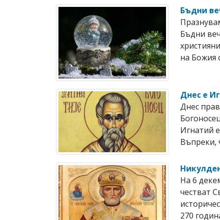
Бъдни ве
Празнувам
Бъдни веч
християни
на Божия с
Днес е И
Днес прав
Богоносец
Игнатий е 
Въпреки, ч
Никулден
На 6 дек
честват 
историчес
270 година