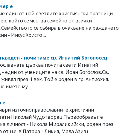
чер е
е един от най-светлите християнски празници -
ер, който се чества семейно от всички
.Семейството се събира в очакване на раждането
ин - Иисус Христо ...
гнажден - почитаме св. Игнатий Богоносец
ославната църква почита свети Игнатий
 - един от учениците на св. Йоан Богослов.Св.
живял през ІІ век. Той е роден в гр. Антиохия.
е името му ...
 е
ември източноправославните християни
Свeти Николай Чудотворец.Първообразът е
ка личност - Никола Мираликийски, роден през
 от н.е. в Патара - Ликия, Мала Азия ( ...