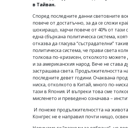
в Тайван.
Според последните данни световните вое
повече от достатъчно, за да се сложи кр
шокиращо, харчи повече от 40% от тази с
една сбъркана политическа система, която
отказва да гласува “състрадателни” таки
политическа система, че прави света кол
толкова по-кризисен, отколкото можете 
и за американския народ. Вече не става д
застрашава света. Продължителността на
последните девет години. Очаквана прод
ниска, отколкото в Китай, много по-ниска
тази в Япония. И въпреки това сме толков
мисленето и преведено означава – инсти
И понеже продължителността на живота 
Конгрес не е направил почти нищо, освен
Наричаме ги “разходи за отбрана”, но тов