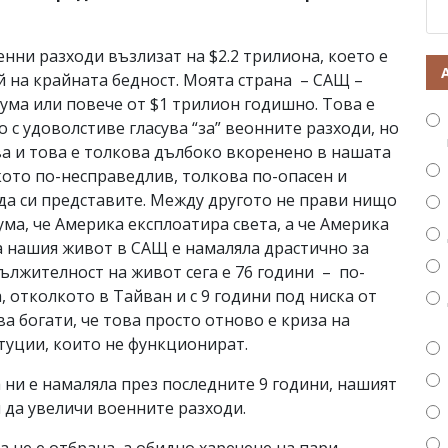
нни разходи възлизат на $2.2 трилиона, което е
ай на крайната бедност. Моята страна – САЩ –
ума или повече от $1 трилион годишно. Това е
 с удоволстиве гласува “за” веонните разходи, но
ва и това е толкова дълбоко вкоренено в нашата
кото по-несправедлив, толкова по-опасен и
да си представите. Между другото не прави нищо
ума, че Америка експлоатира света, а че Америка
 нашия живот в САЩ е намаляла драстично за
ължителност на живот сега е 76 години – по-
, отколкото в Тайван и с 9 години под ниска от
а богати, че това просто отново е криза на
туции, които не функционират.
ни е намаляла през последните 9 години, нашият
 да увеличи военните разходи.
а не е отбрана, а обидно харечене на пари.