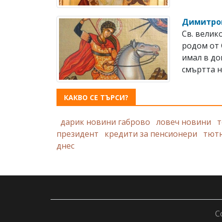
Димитро
Св. вели
родом от 
имал в до
смъртта н
КАКВО СЕ ТЪРСИ?
дарик новини габрово
ловеч новини
т
президент
кредити за пенсионери
тют
днес
C