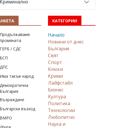
Криминално
АНКЕТА
КАТЕГОРИИ
Продължаваме
Начало
промяната
Новини от днес
България
ГЕРБ / СДС
Свят
БСП
Спорт
ДПС
Клюки
Крими
Има такъв народ
Лайфстайл
Демократична
Бизнес
България
Култура
Възраждане
Политика
Български възход
Технологии
Любопитно
ВМРО
Наука и
Други