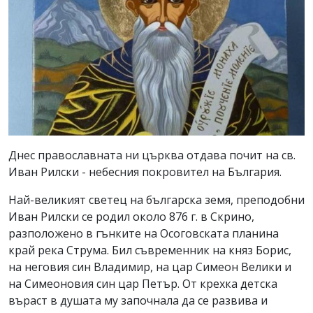
Днес православната ни църква отдава почит на св.
Иван Рилски - небесния покровител на България.
Най-великият светец на българска земя, преподобни
Иван Рилски се родил около 876 г. в Скрино,
разположено в гънките на Осоговската планина
край река Струма. Бил съвременник на княз Борис,
на неговия син Владимир, на цар Симеон Велики и
на Симеоновия син цар Петър. От крехка детска
въраст в душата му започнала да се развива и