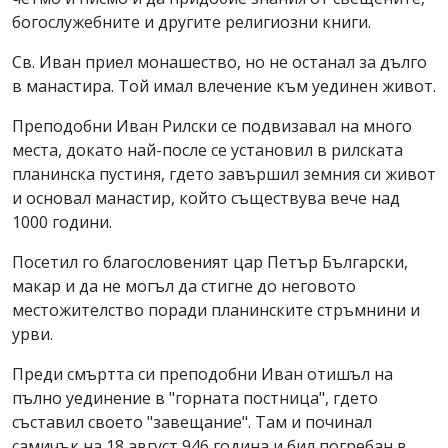
богослужебните и другите религиозни книги.
Св. Иван приел монашество, но не останал за дълго
в манастира. Той имал влечение към уединен живот.
Преподобни Иван Рилски се подвизавал на много
места, докато най-после се установил в рилската
планинска пустиня, гдето завършил земния си живот
и основал манастир, който съществува вече над
1000 години.
Посетил го благословеният цар Петър Български,
макар и да не могъл да стигне до неговото
местожителство поради планинските стръмнини и
урви.
Преди смъртта си преподобни Иван отишъл на
пълно уединение в "горната постница", гдето
съставил своето "завещание". Там и починал
самичък на 18 август 946 година и бил погребан в