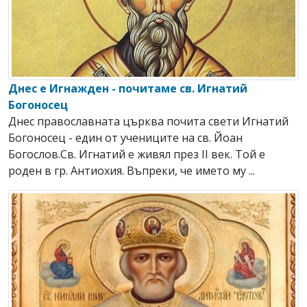
Днес е Игнажден - почитаме св. Игнатий
Богоносец
Днес православната църква почита свети Игнатий
Богоносец - един от учениците на св. Йоан
Богослов.Св. Игнатий е живял през ІІ век. Той е
роден в гр. Антиохия. Въпреки, че името му ...