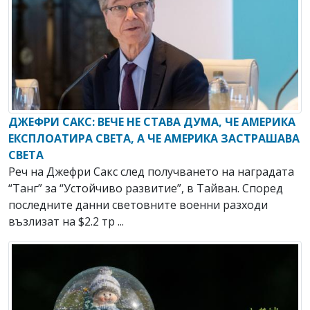
ДЖЕФРИ САКС: ВЕЧЕ НЕ СТАВА ДУМА, ЧЕ АМЕРИКА
ЕКСПЛОАТИРА СВЕТА, А ЧЕ АМЕРИКА ЗАСТРАШАВА
СВЕТА
Реч на Джефри Сакс след получването на наградата
“Танг” за “Устойчиво развитие”, в Тайван. Според
последните данни световните военни разходи
възлизат на $2.2 тр ...