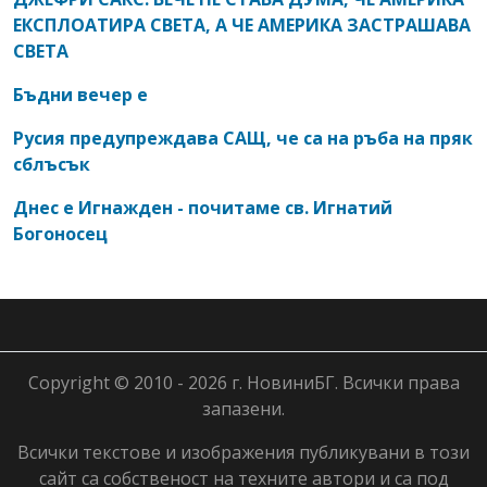
ЕКСПЛОАТИРА СВЕТА, А ЧЕ АМЕРИКА ЗАСТРАШАВА
СВЕТА
Бъдни вечер е
Русия предупреждава САЩ, че са на ръба на пряк
сблъсък
Днес е Игнажден - почитаме св. Игнатий
Богоносец
Copyright © 2010 - 2026 г. НовиниБГ. Всички права
запазени.
Всички текстове и изображения публикувани в този
сайт са собственост на техните автори и са под