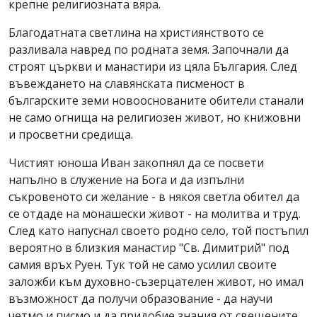
крепне религиозната вяра.
Благодатната светлина на християнството се
разливала навред по родната земя. Започнали да
строят църкви и манастири из цяла България. След
въвеждането на славянската писменост в
българските земи новооснованите обители станали
не само огнища на религиозен живот, но книжовни
и просветни средища.
Чистият юноша Иван закопнял да се посвети
напълно в служение на Бога и да изпълни
съкровеното си желание - в някоя светла обител да
се отдаде на монашески живот - на молитва и труд.
След като напуснал своето родно село, той постъпил
вероятно в близкия манастир "Св. Димитрий" под
самия връх Руен. Тук той не само усилил своите
заложби към духовно-съзерцателен живот, но имал
възможност да получи образование - да научи
четмо и писмо и да придобие знания от свещените,