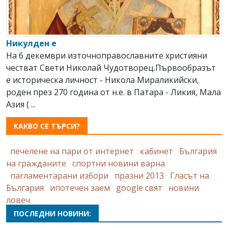
Никулден е
На 6 декември източноправославните християни
честват Свeти Николай Чудотворец.Първообразът
е историческа личност - Никола Мираликийски,
роден през 270 година от н.е. в Патара - Ликия, Мала
Азия ( ...
КАКВО СЕ ТЪРСИ?
печелене на пари от интернет
кабинет
България
на гражданите
спортни новини варна
паrламентарани избори
празни 2013
Гласът на
България
ипотечен заем
google свят
новини
ловеч
ПОСЛЕДНИ НОВИНИ: