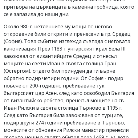
притвора на църквицата в каменна гробница, която
се е запазила до наши дни.
Около 980 г. нетленните му мощи по негово
откровение били открити и пренесени в гр. Средец
(София). Това събитие изглежда съвпада с неговата
канонизация. През 1183 г. унгарският крал Бела ІІІ
завоювал от византийците Средец и отнесъл
мощите на свети Иван в своята столица Гран
(Остергом), отдето бил принуден да ги върне
обратно подир четири години. От София - подир
повече от 200-годишно пребиваване тук,
българският цар Асен, след като освободил България
от византийско робство, пренесъл мощите на св.
Иван Рилски в своята столица Търново в 1195 г.
След като България била завоювана от турците,
подир други 274 години пребиваване в Търново,
монасите от обновения Рилски манастир пренесли
светите мощи в своята обител през 1469 г., където