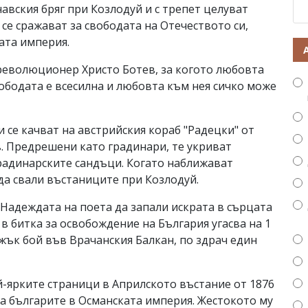
навския бряг при Козлодуй и с трепет целуват
 се сражават за свободата на Отечеството си,
ата империя.
революционер Христо Ботев, за когото любовта
вободата е всесилна и любовта към нея сичко може
 се качват на австрийския кораб "Радецки" от
. Предрешени като градинари, те укриват
радинарските сандъци. Когато наближават
 да свали въстаниците при Козлодуй.
 Надеждата на поета да запали искрата в сърцата
в битка за освобождение на България угасва на 1
тежък бой във Врачанския Балкан, по здрач един
й-ярките страници в Априлското въстание от 1876
на българите в Османската империя. Жестокото му