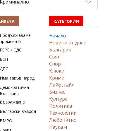
Криминално
АНКЕТА
КАТЕГОРИИ
Продължаваме
Начало
промяната
Новини от днес
България
ГЕРБ / СДС
Свят
БСП
Спорт
ДПС
Клюки
Крими
Има такъв народ
Лайфстайл
Демократична
Бизнес
България
Култура
Възраждане
Политика
Български възход
Технологии
Любопитно
ВМРО
Наука и
Други