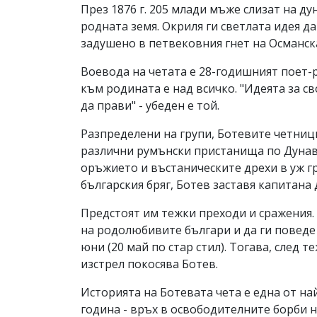
През 1876 г. 205 млади мъже слизат на ду
родната земя. Окриля ги светлата идея да
задушено в петвековния гнет на Османск
Воевода на четата е 28-годишният поет-
към родината е над всичко. "Идеята за с
да прави" - убеден е той.
Разпределени на групи, Ботевите четници
различни румънски пристанища по Дунав
оръжието и въстаническите дрехи в уж г
българския бряг, Ботев заставя капитана
Предстоят им тежки преходи и сражения.
на родолюбивите българи и да ги поведе 
юни (20 май по стар стил). Тогава, след 
изстрел покосява Ботев.
Историята на Ботевата чета е една от на
година - връх в освободителните борби 