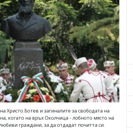
на Христо Ботев и загиналите за свободата на
ина, когато на връх Околчица - лобното място на
любиви граждани, за да отдадат почитта си.