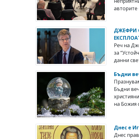
неприятни
авторите б
ДЖЕФРИ С
ЕКСПЛОАТ
Реч на Дж
за “Устой
данни све
Бъдни ве
Празнувам
Бъдни веч
християни
на Божия с
Днес е И
Днес прав