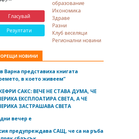
образование
Икономика
Здраве
Разни
Резултати
Клуб веселяци
Регионални новини
ГОРЕЩИ НОВИНИ
в Варна представиха книгата
ремето, в което живеем“
ЕФРИ САКС: ВЕЧЕ НЕ СТАВА ДУМА, ЧЕ
ЕРИКА ЕКСПЛОАТИРА СВЕТА, А ЧЕ
ЕРИКА ЗАСТРАШАВА СВЕТА
дни вечер е
сия предупреждава САЩ, че са на ръба
 пряк сблъсък