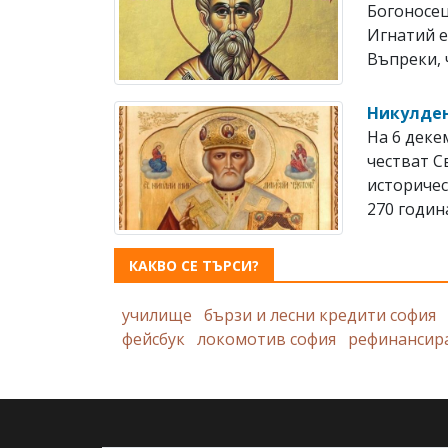
Богоносец
Игнатий е 
Въпреки, ч
Никулден
На 6 дек
честват 
историчес
270 година
КАКВО СЕ ТЪРСИ?
училище
бързи и лесни кредити софия
фейсбук
локомотив софия
рефинансира