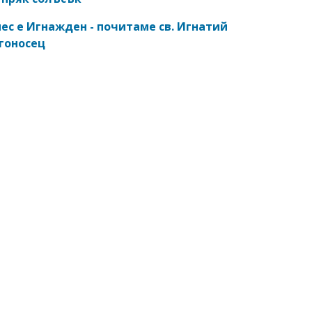
ес е Игнажден - почитаме св. Игнатий
гоносец