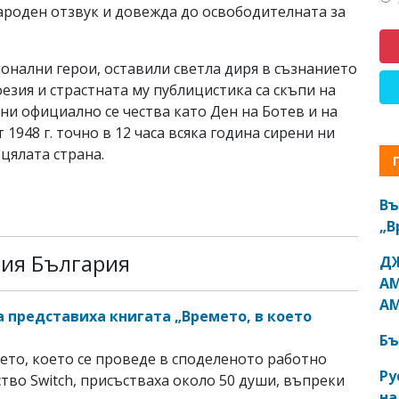
оден отзвук и довежда до освободителната за
онални герои, оставили светла диря в съзнанието
оезия и страстната му публицистика са скъпи на
юни официално се чества като Ден на Ботев и на
 1948 г. точно в 12 часа всяка година сирени ни
цялата страна.
Въ
„В
рия България
ДЖ
АМ
АМ
а представиха книгата „Времето, в което
Бъ
ето, което се проведе в споделеното работно
Ру
тво Switch, присъстваха около 50 души, въпреки
на