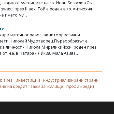
 - един от учениците на св. Йоан Богослов.Св.
живял през ІІ век. Той е роден в гр. Антиохия.
е името му ...
 е
ември източноправославните християни
Свeти Николай Чудотворец.Първообразът е
ка личност - Никола Мираликийски, роден през
 от н.е. в Патара - Ликия, Мала Азия ( ...
biznes
инвестиции
индустриализирани страни
не на кредит
заем за жилище
профи кредит