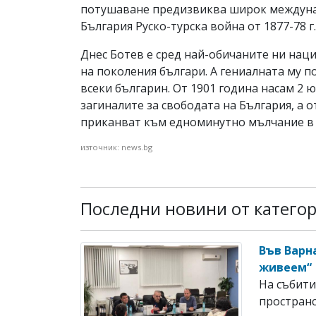
потушаване предизвиква широк междунар
България Руско-турска война от 1877-78 г.
Днес Ботев е сред най-обичаните ни наци
на поколения българи. А гениалната му п
всеки българин. От 1901 година насам 2 
загиналите за свободата на България, а от
приканват към едноминутно мълчание в 
източник: news.bg
Последни новини от катего
Във Варн
живеем“
На събити
пространс