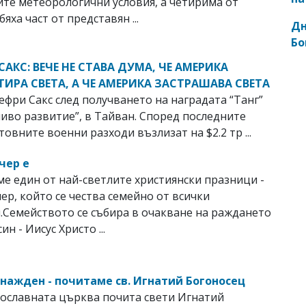
те метеорологични условия, а четирима от
яха част от представян ...
Дн
Бо
АКС: ВЕЧЕ НЕ СТАВА ДУМА, ЧЕ АМЕРИКА
ИРА СВЕТА, А ЧЕ АМЕРИКА ЗАСТРАШАВА СВЕТА
ефри Сакс след получването на наградата “Танг”
чиво развитие”, в Тайван. Според последните
товните военни разходи възлизат на $2.2 тр ...
чер е
е един от най-светлите християнски празници -
ер, който се чества семейно от всички
.Семейството се събира в очакване на раждането
ин - Иисус Христо ...
гнажден - почитаме св. Игнатий Богоносец
ославната църква почита свети Игнатий