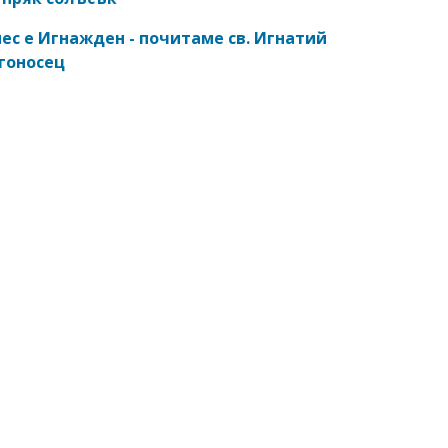
ес е Игнажден - почитаме св. Игнатий
гоносец