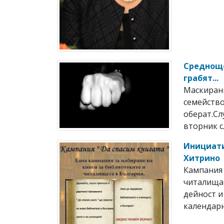
Средноще
грабят...
Маскирани
семейство
оберат.Сл
вторник сл
Инициати
Хитрино
Кампания 
читалища
дейност и
календарн