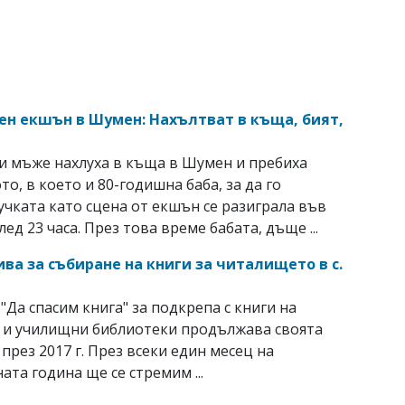
н екшън в Шумен: Нахълтват в къща, бият,
 мъже нахлуха в къща в Шумен и пребиха
то, в което и 80-годишна баба, за да го
учката като сцена от екшън се разиграла във
ед 23 часа. През това време бабата, дъще ...
ва за събиране на книги за читалището в с.
"Да спасим книга" за подкрепа с книги на
 и училищни библиотеки продължава своята
 през 2017 г. През всеки един месец на
ата година ще се стремим ...