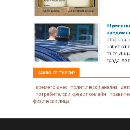
Шуменски
предимс
Шофьор на
набит от 
пътя.Инци
града. Авт
КАКВО СЕ ТЪРСИ?
времето днес
политически анализ
дет
потребителски кредит онлайн
правите
физически лица