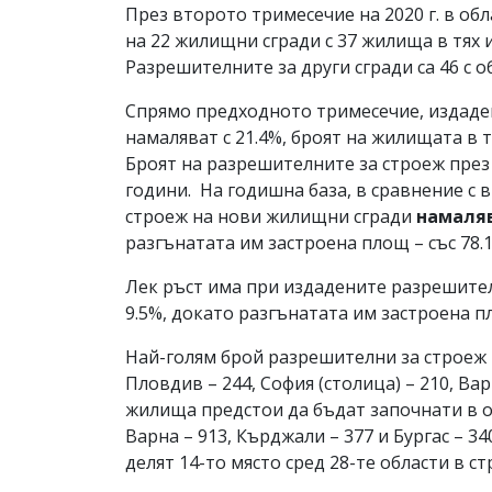
През второто тримесечие на 2020 г. в о
на 22 жилищни сгради с 37 жилища в тях и
Разрешителните за други сгради са 46 с о
Спрямо предходното тримесечие, издаде
намаляват с 21.4%, броят на жилищата в тя
Броят на разрешителните за строеж през
години. На годишна база, в сравнение с 
строеж на нови жилищни сгради
намаляв
разгънатата им застроена площ – със 78.
Лек ръст има при издадените разрешителн
9.5%, докато разгънатата им застроена п
Най-голям брой разрешителни за строеж 
Пловдив – 244, София (столица) – 210, Вар
жилища предстои да бъдат започнати в об
Варна – 913, Кърджали – 377 и Бургас – 
делят 14-то място сред 28-те области в ст