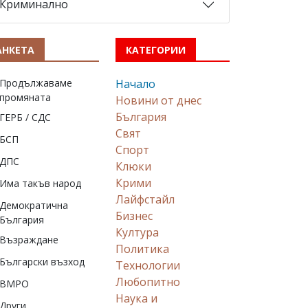
Криминално
АНКЕТА
КАТЕГОРИИ
Продължаваме
Начало
промяната
Новини от днес
България
ГЕРБ / СДС
Свят
БСП
Спорт
ДПС
Клюки
Крими
Има такъв народ
Лайфстайл
Демократична
Бизнес
България
Култура
Възраждане
Политика
Български възход
Технологии
Любопитно
ВМРО
Наука и
Други