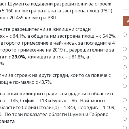
бласт Шумен са издадени разрешителни за строеж
 5 160 кв. метра разгъната застроена площ (РЗП).
бщо 20 459 кв. метра РЗП.
ните разрешителни за жилищни сгради
х – с 64.1%, а общата им застроена площ – с 54.2%.
 второто тримесечие е най-нисък за последните 4
второто тримесечие на 2019 г., разрешителните за
ат с 29.0%
, жилищата в тях – с 81.8%, а
1%.
и за строеж на други сгради, които са повече с
лощ е по-малко с 43.7%.
на нови жилищни сгради са издадени в областите
на – 145, София – 113 и Бургас – 86. Най-много
ластите София (столица) – 1 843, Пловдив – 1 109,
340. По този показател области Шумен и Габрово
раната.