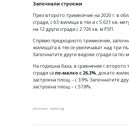
Започнали строежи
През второто тримесечие на 2020 г. в о
сгради, с 63 жилища в тях и с 5 021 кв. 
на 12 други сгради с 2 726 кв. м РЗП.
Спрямо предходното тримесечие, започна
жилищата в тях се увеличават над три път
Започнатите други видове сгради са по-мал
На годишна база, в сравнение с второто
сгради са
по-малко с 26.3%
, докато жилищ
застроена площ – с 3.9%. Започнатите дру
застроена площ – с 57.8%.
източник: radian.bg