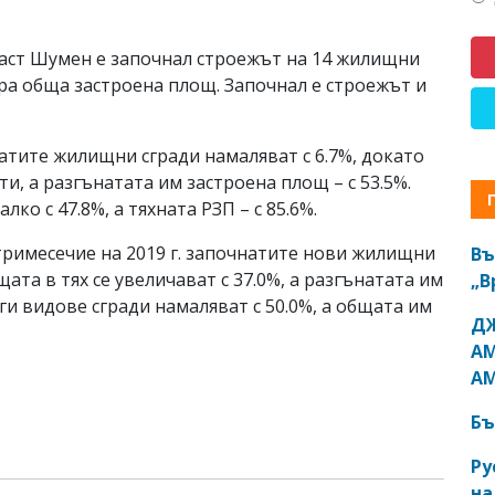
бласт Шумен е започнал строежът на 14 жилищни
метра обща застроена площ. Започнал е строежът и
тите жилищни сгради намаляват с 6.7%, докато
и, а разгънатата им застроена площ – с 53.5%.
ко с 47.8%, а тяхната РЗП – с 85.6%.
 тримесечие на 2019 г. започнатите нови жилищни
Въ
ата в тях се увеличават с 37.0%, а разгънатата им
„В
ги видове сгради намаляват с 50.0%, а общата им
ДЖ
АМ
АМ
Бъ
Ру
на