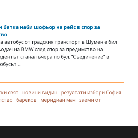
 батка наби шофьор на рейс в спор за
тво
 автобус от градския транспорт в Шумен е бил
водач на BMW след спор за предимство на
дентът станал вчера по бул. "Съединение" в
обусът ...
ски свят
новини видин
резултати избори София
лство
бареков
меридиан мач
заеми от