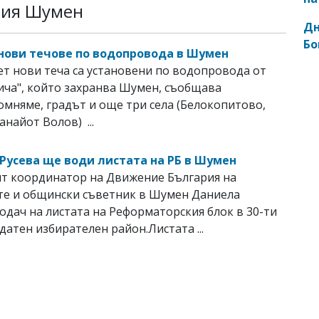
рия Шумен
Дн
Бо
нови течове по водопровода в Шумен
ет нови теча са установени по водопровода от
ича", който захранва Шумен, съобщава
мняме, градът и още три села (Белокопитово,
анайот Волов) ...
Русева ще води листата на РБ в Шумен
ят координатор на Движение България на
те и общински съветник в Шумен Даниела
водач на листата на Реформаторския блок в 30-ти
атен избирателен район.Листата ...