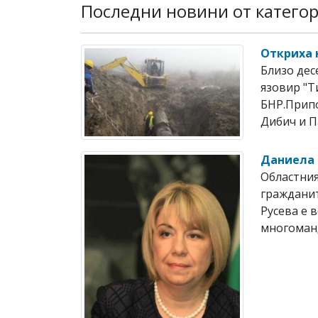
Последни новини от катего
Откриха 
Близо дес
язовир "Т
БНР.Припо
Дибич и П
Даниела 
Областни
граждани
Русева е 
многоманд