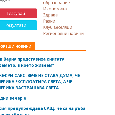
образование
Икономика
Здраве
Разни
Резултати
Клуб веселяци
Регионални новини
ГОРЕЩИ НОВИНИ
в Варна представиха книгата
ремето, в което живеем“
ЕФРИ САКС: ВЕЧЕ НЕ СТАВА ДУМА, ЧЕ
ЕРИКА ЕКСПЛОАТИРА СВЕТА, А ЧЕ
ЕРИКА ЗАСТРАШАВА СВЕТА
дни вечер е
сия предупреждава САЩ, че са на ръба
 пряк сблъсък