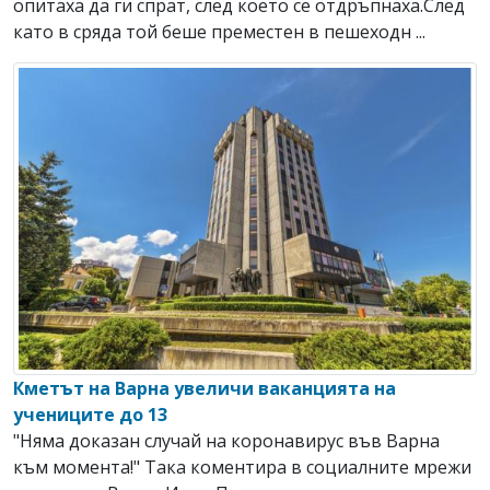
опитаха да ги спрат, след което се отдръпнаха.След
като в сряда той беше преместен в пешеходн ...
Кметът на Варна увеличи ваканцията на
учениците до 13
"Няма доказан случай на коронавирус във Варна
към момента!" Така коментира в социалните мрежи