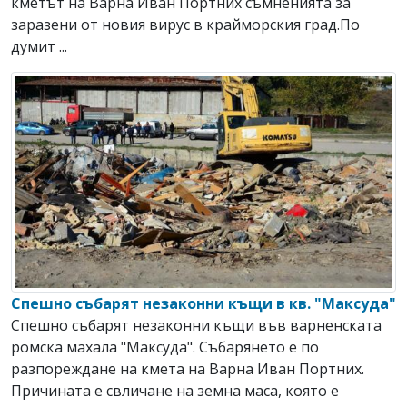
кметът на Варна Иван Портних съмненията за
заразени от новия вирус в крайморския град.По
думит ...
Спешно събарят незаконни къщи в кв. "Максуда"
Спешно събарят незаконни къщи във варненската
ромска махала "Максуда". Събарянето е по
разпореждане на кмета на Варна Иван Портних.
Причината е свличане на земна маса, която е