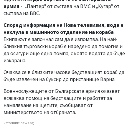
армия
- „Пантер" от състава на ВМС и „Кугар" от
състава на ВВС.
Според информация на Нова телевизия, вода е
нахлула в машинното отделение на кораба
.
Екипажът е започнал сам да я изпомпва. На най-
близкия търговски кораб е наредено да помогне и
да осигури още една помпа, с която водата да бъде
изкарана.
Очаква се в близките часове бедстващият кораб да
бъде извлечен на буксир до пристанище Варна.
Военнослужещите от Българската армия оказват
всякаква помощ на бедстващите и работят за
намаляване на щетите, съобщават от
министерството на отбраната.
източник: news.bg