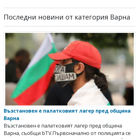
Последни новини от категория Варна
Възстановен е палатковият лагер пред община
Варна
Възстановен е палатковият лагер пред община
Варна, съобщи bTV.Първоначално от полицията се