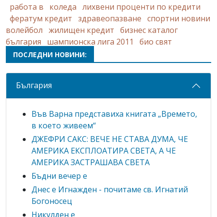
работа в
коледа
лихвени проценти по кредити
фератум кредит
здравеопазване
спортни новини
волейбол
жилищен кредит
бизнес каталог
българия
шампионска лига 2011
био свят
ПОСЛЕДНИ НОВИНИ:
България
Във Варна представиха книгата „Времето,
в което живеем“
ДЖЕФРИ САКС: ВЕЧЕ НЕ СТАВА ДУМА, ЧЕ
АМЕРИКА ЕКСПЛОАТИРА СВЕТА, А ЧЕ
АМЕРИКА ЗАСТРАШАВА СВЕТА
Бъдни вечер е
Днес е Игнажден - почитаме св. Игнатий
Богоносец
Никулден е