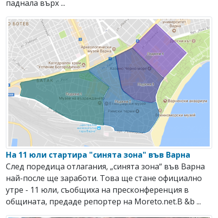
паднала върх ...
На 11 юли стартира "синята зона" във Варна
След поредица отлагания, „синята зона“ във Варна
най-после ще заработи. Това ще стане официално
утре - 11 юли, съобщиха на пресконференция в
общината, предаде репортер на Moreto.net.В &b ...