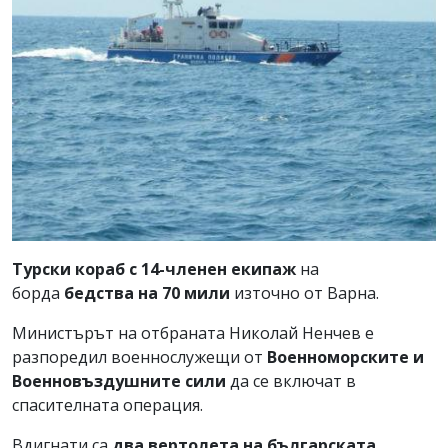
Турски кораб с 14-членен екипаж
на
борда
бедства на 70 мили
източно от Варна.
Министърът на отбраната Николай Ненчев е
разпоредил военнослужещи от
Военноморските и
Военновъздушните сили
да се включат в
спасителната операция.
Вдигнати са
два вертолета на българската