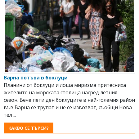
Варна потъва в боклуци
Планини от боклуци и лоша миризма притесниха
жителите на морската столица насред летния
сезон. Вече пети ден боклуците в най-големия район
във Варна се трупат и не се извозват, съобщи Нова
тел ...
КАКВО СЕ ТЪРСИ?