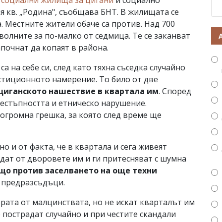
и
социални жилища за цигани
и социално
я кв. „Родина", съобщава БНТ. В жилищата се
. Местните жители обаче са против. Над 700
волните за по-малко от седмица. Те се заканват
апочнат да копаят в района.
а на себе си, след като тяхна съседка случайно
естиционното намерение. То било от две
 циганското нашествие в квартала им
. Според
рестъпността и етническо нарушение.
огромна грешка, за която след време ще
о и от факта, че в квартала и сега живеят
дат от дворовете им и ги притесняват с шумна
що против заселването на още техни
а предразсъдъци.
рата от малцинствата, но не искат кварталът им
е пострадат случайно и при честите скандали