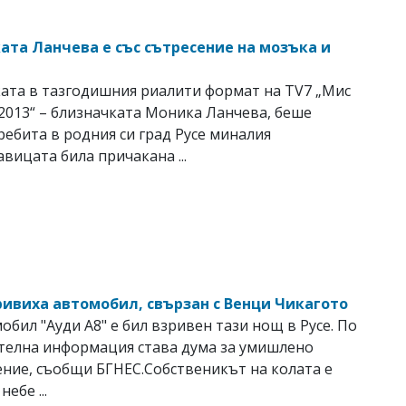
ата Ланчева е със сътресение на мозъка и
ата в тазгодишния риалити формат на TV7 „Мис
2013“ – близначката Моника Ланчева, беше
ребита в родния си град Русе миналия
авицата била причакана ...
зривиха автомобил, свързан с Венци Чикагото
обил "Ауди А8" е бил взривен тази нощ в Русе. По
телна информация става дума за умишлено
ние, съобщи БГНЕС.Собственикът на колата е
небе ...