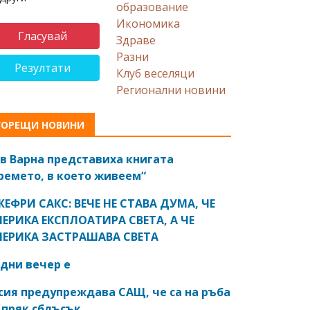
образование
Икономика
Здраве
Разни
Резултати
Клуб веселяци
Регионални новини
ГОРЕЩИ НОВИНИ
в Варна представиха книгата
ремето, в което живеем“
ЕФРИ САКС: ВЕЧЕ НЕ СТАВА ДУМА, ЧЕ
ЕРИКА ЕКСПЛОАТИРА СВЕТА, А ЧЕ
ЕРИКА ЗАСТРАШАВА СВЕТА
дни вечер е
сия предупреждава САЩ, че са на ръба
 пряк сблъсък