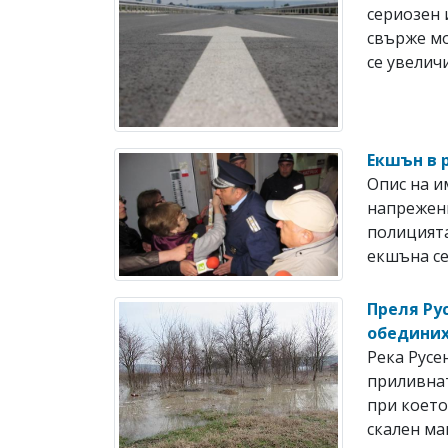
сериозен 
свърже мо
се увеличи 
Екшън в 
Опис на и
напрежени
полицията
екшъна се 
Преля Ру
обединих
Река Русе
приливнат
при което
скален ман