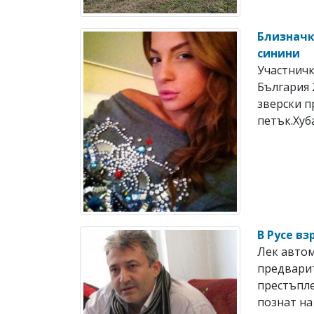
Близначк
синини
Участничк
България 
зверски п
петък.Хуб
В Русе в
Лек автом
предвари
престъпле
познат на 