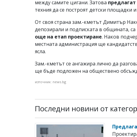
между самите цигани. Затова
предлагат 
техния да се построят детски площадки и
От своя страна зам.-кметът Димитър Нако
депозирали и подписката в общината, са
още на етап проектиране
. Наков подче
местната администрация ще кандидатства
ясла.
Зам.-кметът се ангажира лично да разго
ще бъде подложен на обществено обсъжд
източник: news.bg
Последни новини от категор
Предлага
Проектира