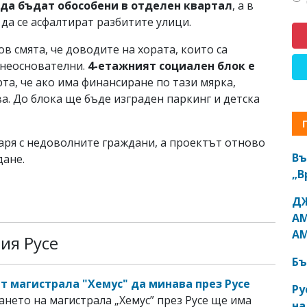
да бъдат обособени в отделен квартал
, а в
 да се асфалтират разбитите улици.
в смята, че доводите на хората, които са
 неоснователни.
4-етажният социален блок е
рта, че ако има финансиране по тази мярка,
. До блока ще бъде изграден паркинг и детска
варя с недоволните граждани, а проектът отново
Въ
ане.
„В
ДЖ
АМ
АМ
ия Русе
Бъ
т магистрала "Хемус" да минава през Русе
Ру
нето на магистрала „Хемус” през Русе ще има
на