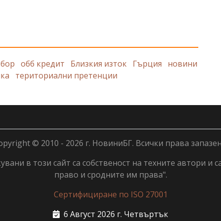
збор
обб кредит
Близкия изток
Гърция
новини
ка
териториални претенции
opyright © 2010 - 2026 г. НовиниБГ. Всички права запазен
вани в този сайт са собственост на техните автори и с
право и сродните им права".
Сертифициране по ISO 27001
6 Август 2026 г. Четвъртък