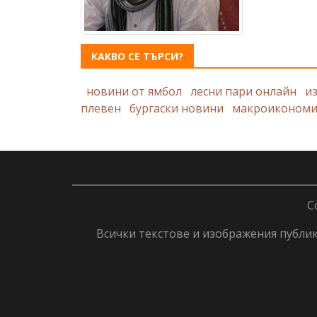
КАКВО СЕ ТЪРСИ?
новини от ямбол
лесни пари онлайн
и
плевен
бургаски новини
макроикономи
C
Всички текстове и изображения публику