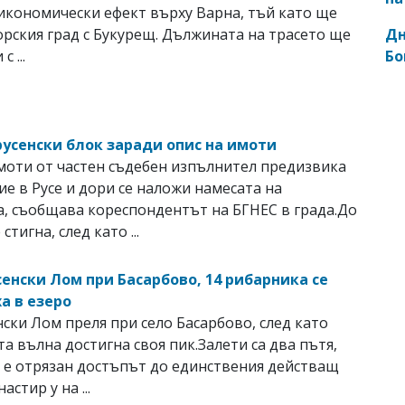
икономически ефект върху Варна, тъй като ще
Дн
рския град с Букурещ. Дължината на трасето ще
Бо
с ...
русенски блок заради опис на имоти
моти от частен съдебен изпълнител предизвика
е в Русе и дори се наложи намесата на
, съобщава кореспондентът на БГНЕС в града.До
стигна, след като ...
сенски Лом при Басарбово, 14 рибарника се
а в езеро
нски Лом преля при село Басарбово, след като
а вълна достигна своя пик.Залети са два пътя,
 е отрязан достъпът до единствения действащ
астир у на ...