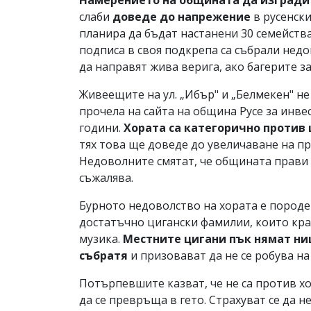
Намерението на общината да изград
слаби
доведе до напрежение
в русенски
планира да бъдат настанени 30 семейства
подписа в своя подкрепа са събрали недо
да направят жива верига, ако багерите з
Живеещите на ул. „Ибър" и „Белмекен" не с
прочела на сайта на община Русе за инв
години.
Хората са категорично против
тях това ще доведе до увеличаване на п
Недоволните смятат, че общината прави 
съжалява.
Бурното недоволство на хората е породен
достатъчно цигански фамилии, които кра
музика.
Местните цигани пък нямат ни
събратя
и призовават да не се робува н
Потърпевшите казват, че не са против хо
да се превръща в гето. Страхуват се да н