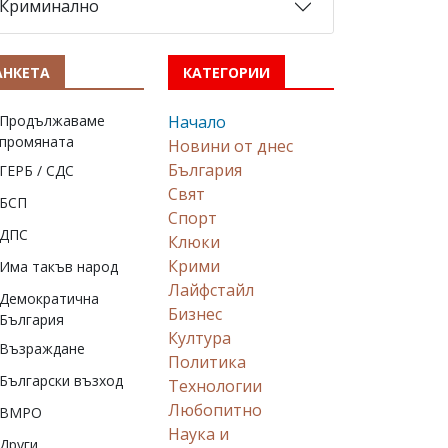
Криминално
АНКЕТА
КАТЕГОРИИ
Продължаваме
Начало
промяната
Новини от днес
България
ГЕРБ / СДС
Свят
БСП
Спорт
ДПС
Клюки
Крими
Има такъв народ
Лайфстайл
Демократична
Бизнес
България
Култура
Възраждане
Политика
Български възход
Технологии
Любопитно
ВМРО
Наука и
Други