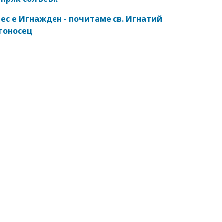
ес е Игнажден - почитаме св. Игнатий
гоносец