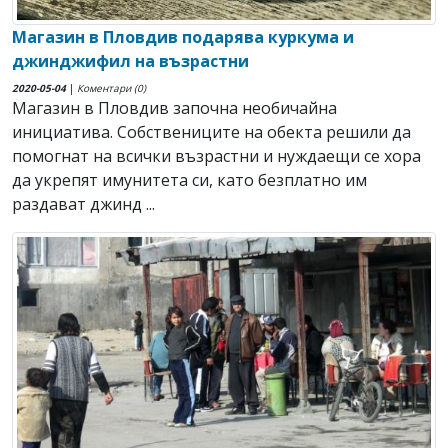
Магазин в Пловдив подарява куркума и
джинджифил на възрастни
2020-05-04
|
Коментари (0)
Магазин в Пловдив започна необичайна
инициатива. Собствениците на обекта решили да
помогнат на всички възрастни и нуждаещи се хора
да укрепят имунитета си, като безплатно им
раздават джинд ...