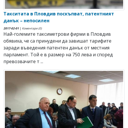
Такситата в Пловдив поскъпват, патентният
данък – непосилен
2017-02-01
|
Коментари (0)
Най-големите таксиметрови фирми в Пловдив
обявиха, че са принудени да завишат тарифите
заради въведения патентен данък от местния
парламент. Той е в размер на 750 лева и според
превозвачите т ...