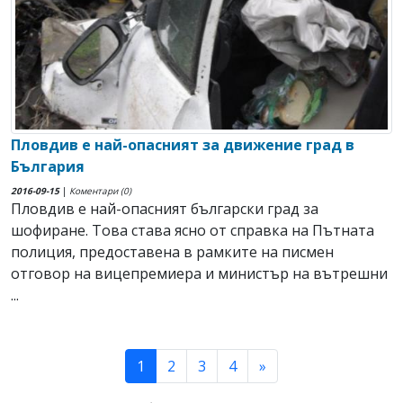
Пловдив е най-опасният за движение град в
България
2016-09-15
|
Коментари (0)
Пловдив е най-опасният български град за
шофиране. Това става ясно от справка на Пътната
полиция, предоставена в рамките на писмен
отговор на вицепремиера и министър на вътрешни
...
(current)
1
2
3
4
»