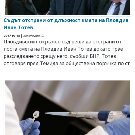
Съдът отстрани от длъжност кмета на Пловдив
Иван Тотев
2017-01-16
|
Коментари (0)
Пловдивският окръжен съд реши да отстрани от
поста кмета на Пловдив Иван Тотев докато трае
разследването срещу него, съобщи БНР. Тотев
отговаря пред Темида за обществена поръчка по ст
...