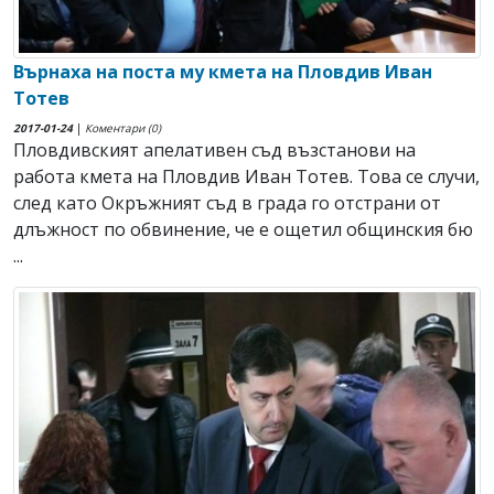
Върнаха на поста му кмета на Пловдив Иван
Тотев
2017-01-24
|
Коментари (0)
Пловдивският апелативен съд възстанови на
работа кмета на Пловдив Иван Тотев. Това се случи,
след като Окръжният съд в града го отстрани от
длъжност по обвинение, че е ощетил общинския бю
...