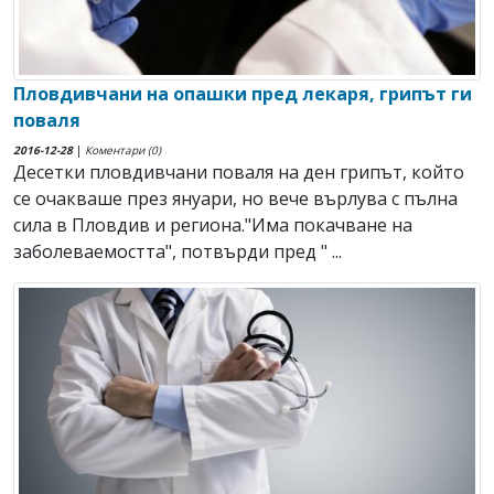
Пловдивчани на опашки пред лекаря, грипът ги
поваля
2016-12-28
|
Коментари (0)
Десетки пловдивчани поваля на ден грипът, който
се очакваше през януари, но вече върлува с пълна
сила в Пловдив и региона."Има покачване на
заболеваемостта", потвърди пред " ...