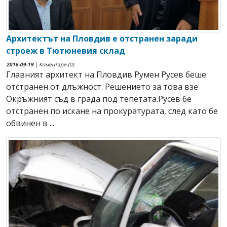
Архитектът на Пловдив е отстранен заради
строеж в Тютюневия склад
2016-09-19
|
Коментари (0)
Главният архитект на Пловдив Румен Русев беше
отстранен от длъжност. Решението за това взе
Окръжният съд в града под тепетата.Русев бе
отстранен по искане на прокуратурата, след като бе
обвинен в ...