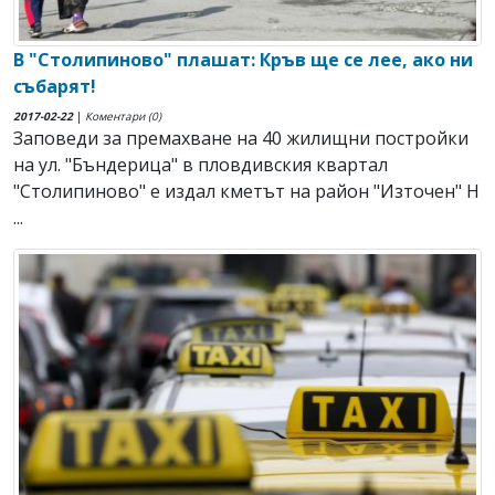
В "Столипиново" плашат: Кръв ще се лее, ако ни
събарят!
2017-02-22
|
Коментари (0)
Заповеди за премахване на 40 жилищни постройки
на ул. "Бъндерица" в пловдивския квартал
"Столипиново" е издал кметът на район "Източен" Н
...