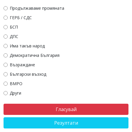
Продължаваме промяната
ГЕРБ / СДС
БСП
ДПС
Има такъв народ
Демократична България
Възраждане
Български възход
ВМРО
Други
Резултати