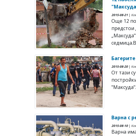
"Максуда
2015-08-21
|
Ко
Още 12 по
предстои 
„Максуда"
седмица.Вч
Багерите
2015-08-20
|
Ко
От тази с
постройки
"Максуда"
Варна с 
2015-08-10
|
Ко
Варна има