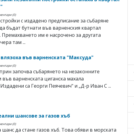
"
ментари (0)
стройки с издадено предписание за събаряне
да бъдат бутнати във варненския квартал
. Премахването им е насрочено за другата
ера там ...
 влязоха във варненската "Максуда"
ментари (0)
утрин започва събарянето на незаконните
 във варненската циганска махала
.Издадени са Георги Пеячевич" и „Д-р Иван С ...
реални шансове за газов хъб
ментари (0)
 шанс да стане газов хъб. Това обяви в морската