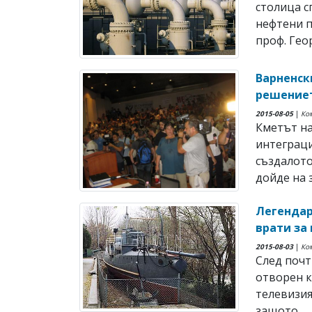
столица с
нефтени п
проф. Геор
Варненск
решениет
2015-08-05
|
Ко
Кметът на
интеграци
създалото
дойде на з
Легендар
врати за
2015-08-03
|
Ко
След поч
отворен 
телевизия
защото ...