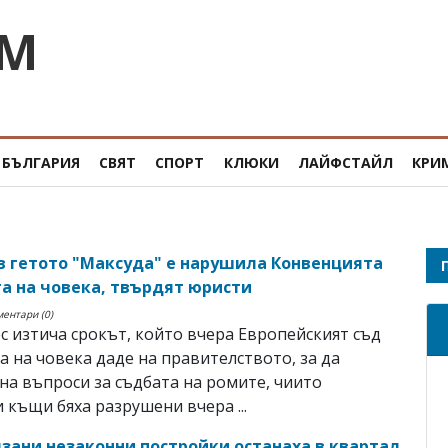
OM
БЪЛГАРИЯ
СВЯТ
СПОРТ
КЛЮКИ
ЛАЙФСТАЙЛ
КРИ
в гетото "Максуда" е нарушила Конвенцията
та на човека, твърдят юристи
ментари (0)
нес изтича срокът, който вчера Европейският съд
а на човека даде на правителството, за да
на въпроси за съдбата на ромите, чиито
 къщи бяха разрушени вчера ...
язани незаконни постройки останаха в квартал