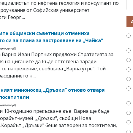
пециалистът по нефтена геология и консултант по
роучвания от Софийския университет
ги Георг ...
ите общински съветници отмениха
о си за плана за застрояване на „Чайка"
ментари (0)
 Варна Иван Портних предложи Стратегията за
я на циганите да бъде оттеглена заради
 се напрежение, съобщава „Варна утре". Той
аседанието н ...
ният миноносец „Дръзки” отново отваря
 посетители
ментари (0)
ти 10-годишно прекъсване във Варна ще бъде
корабът-музей „Дръзки", съобщи Нова
.Корабът „Дръзки" беше затворен за посетители,