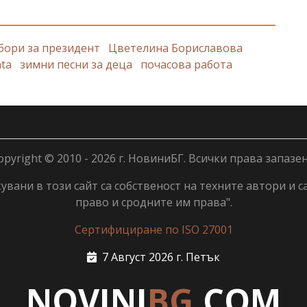
бори за президент
Цветелина Бориславова
ata
зимни песни за деца
почасова работа
opyright © 2010 - 2026 г. НовиниБГ. Всички права запазен
вани в този сайт са собственост на техните автори и с
право и сродните им права".
Сертифициране по ISO 27001
7 Август 2026 г. Петък
NOVINI
BG
.COM