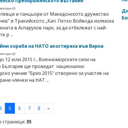
енско-Преображенското въстание
ментари (0)
Дн
 певци и танцьори от Македонското дружество
Бо
чев” и Тракийското „Кап. Петко Войвода излязоха
цената в Аспарухов парк, за да отбележат с най-
е р ...
ойни кораба на НАТО акостираха във Варна
ментари (0)
до 12 юли 2015 г., Военноморските сили на
а България ще проведат национално
ско учение "Бриз 2015" отворено за участие на
рани членки на НАТ ...
(current)
4
5
6
7
8
»
 страници:
35