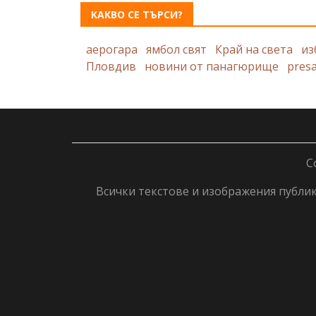
КАКВО СЕ ТЪРСИ?
аерогара
ямбол свят
Край на света
из
Пловдив
новини от панагюрище
pres
C
Всички текстове и изображения публику