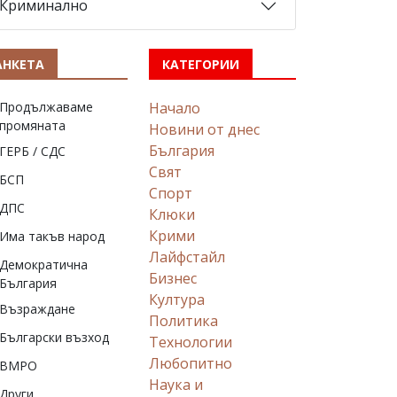
Криминално
АНКЕТА
КАТЕГОРИИ
Продължаваме
Начало
промяната
Новини от днес
България
ГЕРБ / СДС
Свят
БСП
Спорт
ДПС
Клюки
Крими
Има такъв народ
Лайфстайл
Демократична
Бизнес
България
Култура
Възраждане
Политика
Български възход
Технологии
Любопитно
ВМРО
Наука и
Други