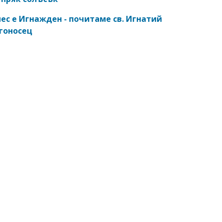
ес е Игнажден - почитаме св. Игнатий
гоносец