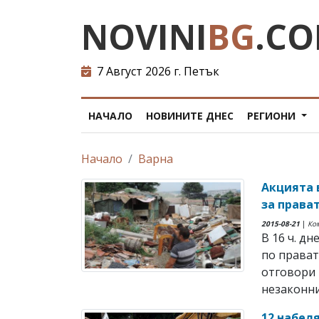
NOVINI
BG
.C
7 Август 2026 г. Петък
НАЧАЛО
НОВИНИТЕ ДНЕС
РЕГИОНИ
Начало
Варна
Акцията 
за права
2015-08-21
|
Ко
В 16 ч. д
по прават
отговори 
незаконни
12 набел