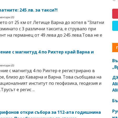
латните: 245 лв. за такси?!
ментари (0)
ето от 25 км от Летище Варна до хотел в "Златни
изминато с 3 различни таксита, е струвало при
нт на германец от 49 лева до 245 лева.Това не е
ение с магнитуд 4 по Рихтер край Варна и
Въ
ментари (0)
„В
ние с магнитуд 4 по Рихтер е регистрирано в
е, близо до Каварна и Варна. Това съобщава на
ДЖ
Националният институт по геофизика, геодезия и
АМ
Трусът е регис ...
АМ
Бъ
Ру
рифонов откри събора за 112-ата годишнина
на