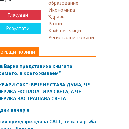
образование
Икономика
Здраве
Разни
Резултати
Клуб веселяци
Регионални новини
ГОРЕЩИ НОВИНИ
в Варна представиха книгата
ремето, в което живеем“
ЕФРИ САКС: ВЕЧЕ НЕ СТАВА ДУМА, ЧЕ
ЕРИКА ЕКСПЛОАТИРА СВЕТА, А ЧЕ
ЕРИКА ЗАСТРАШАВА СВЕТА
дни вечер е
сия предупреждава САЩ, че са на ръба
 пряк сблъсък