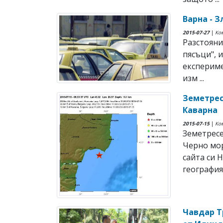
Варна - З
2015-07-27
|
Ко
Разстояни
пясъци", 
експериме
изм ...
Земетрес
Каварна
2015-07-15
|
Ко
Земетресе
Черно мор
сайта си 
география.
Чавдар Т