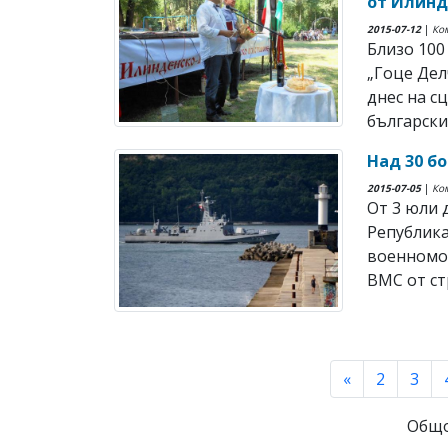
от Илинд
2015-07-12
|
Ко
Близо 100
„Гоце Дел
днес на с
българскит
Над 30 б
2015-07-05
|
Ко
От 3 юли 
Републик
военномор
ВМС от ст
«
2
3
Общо