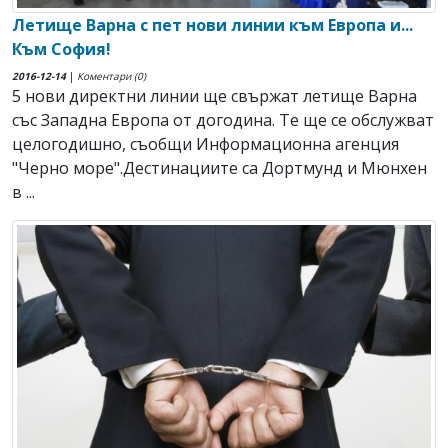
Летище Варна с пет нови линии към Европа и...
Към София!
2016-12-14
|
Коментари (0)
5 нови директни линии ще свържат летище Варна
със Западна Европа от догодина. Те ще се обслужват
целогодишно, съобщи Информационна агенция
"Черно море".Дестинациите са Дортмунд и Мюнхен
в ...