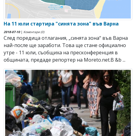
На 11 юли стартира "синята зона" във Варна
2018-07-10
|
Коментари (0)
След поредица отлагания, „синята зона“ във Варна
най-после ще заработи. Това ще стане официално
утре - 11 юли, съобщиха на пресконференция в
общината, предаде репортер на Moreto.net.В &b ...