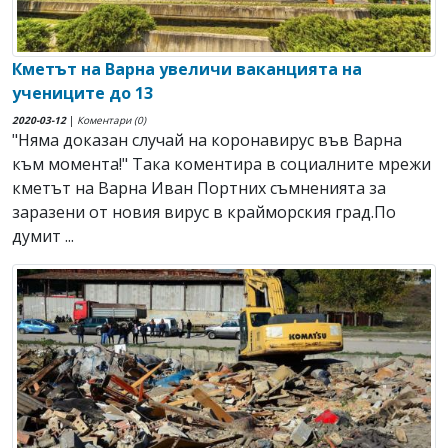
Кметът на Варна увеличи ваканцията на
учениците до 13
2020-03-12
|
Коментари (0)
"Няма доказан случай на коронавирус във Варна
към момента!" Така коментира в социалните мрежи
кметът на Варна Иван Портних съмненията за
заразени от новия вирус в крайморския град.По
думит ...