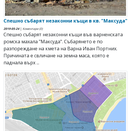
Спешно събарят незаконни къщи в кв. "Максуда"
2019-05-24
|
Коментари (0)
Спешно събарят незаконни къщи във варненската
ромска махала "Максуда". Събарянето е по
разпореждане на кмета на Варна Иван Портних.
Причината е свличане на земна маса, която е
паднала върх ...