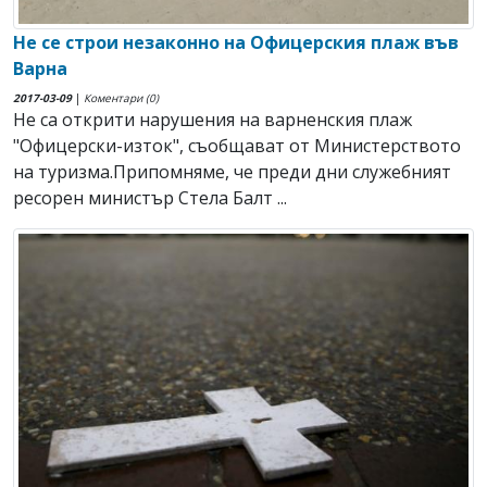
Не се строи незаконно на Офицерския плаж във
Варна
2017-03-09
|
Коментари (0)
Не са открити нарушения на варненския плаж
"Офицерски-изток", съобщават от Министерството
на туризма.Припомняме, че преди дни служебният
ресорен министър Стела Балт ...