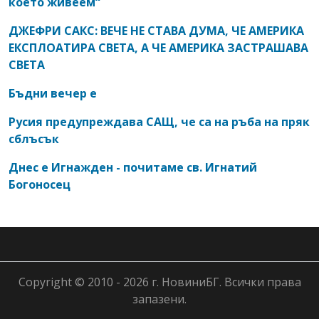
което живеем“
ДЖЕФРИ САКС: ВЕЧЕ НЕ СТАВА ДУМА, ЧЕ АМЕРИКА
ЕКСПЛОАТИРА СВЕТА, А ЧЕ АМЕРИКА ЗАСТРАШАВА
СВЕТА
Бъдни вечер е
Русия предупреждава САЩ, че са на ръба на пряк
сблъсък
Днес е Игнажден - почитаме св. Игнатий
Богоносец
Copyright © 2010 - 2026 г. НовиниБГ. Всички права
запазени.