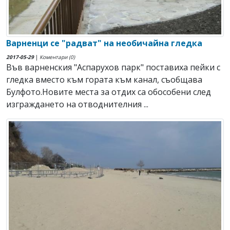
Варненци се "радват" на необичайна гледка
2017-05-29
|
Коментари (0)
Във варненския "Аспарухов парк" поставиха пейки с
гледка вместо към гората към канал, съобщава
Булфото.Новите места за отдих са обособени след
изграждането на отводнителния ...