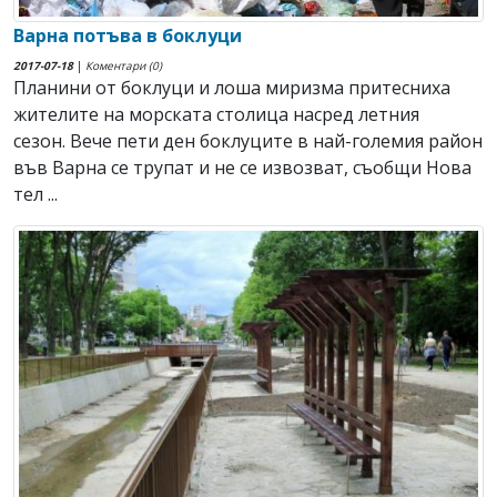
Варна потъва в боклуци
2017-07-18
|
Коментари (0)
Планини от боклуци и лоша миризма притесниха
жителите на морската столица насред летния
сезон. Вече пети ден боклуците в най-големия район
във Варна се трупат и не се извозват, съобщи Нова
тел ...