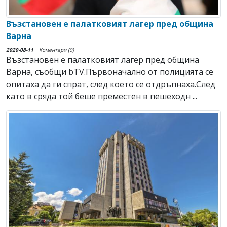
Възстановен е палатковият лагер пред община
Варна
2020-08-11
|
Коментари (0)
Възстановен е палатковият лагер пред община
Варна, съобщи bTV.Първоначално от полицията се
опитаха да ги спрат, след което се отдръпнаха.След
като в сряда той беше преместен в пешеходн ...