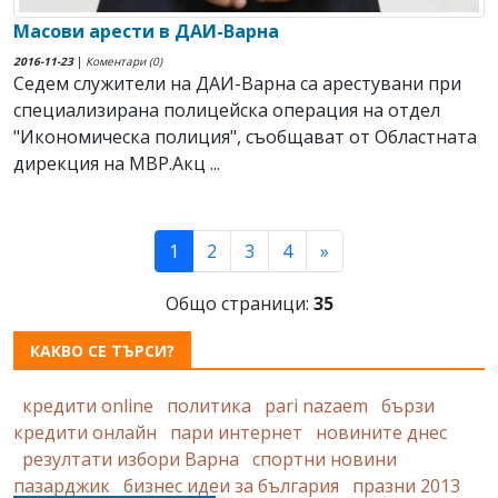
Масови арести в ДАИ-Варна
2016-11-23
|
Коментари (0)
Седем служители на ДАИ-Варна са арестувани при
специализирана полицейска операция на отдел
"Икономическа полиция", съобщават от Областната
дирекция на МВР.Акц ...
(current)
1
2
3
4
»
Общо страници:
35
КАКВО СЕ ТЪРСИ?
кредити online
политика
pari nazaem
бързи
кредити онлайн
пари интернет
новините днес
резултати избори Варна
спортни новини
пазарджик
бизнес идеи за българия
празни 2013