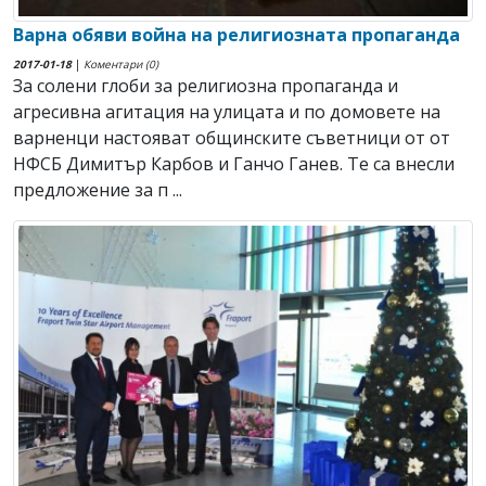
Варна обяви война на религиозната пропаганда
2017-01-18
|
Коментари (0)
За солени глоби за религиозна пропаганда и
агресивна агитация на улицата и по домовете на
варненци настояват общинските съветници от от
НФСБ Димитър Карбов и Ганчо Ганев. Те са внесли
предложение за п ...