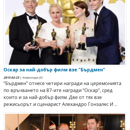
Оскар за най-добър филм взе "Бърдмен"
2015-02-23
|
Коментари (0)
"Бърдмен" отнесе четири награди на церемонията
по връчването на 87-ите награди "Оскар", сред
които и за най-добър филм. Две от тях взе
режисьорът и сценарист Алехандро Гонзалес И ...