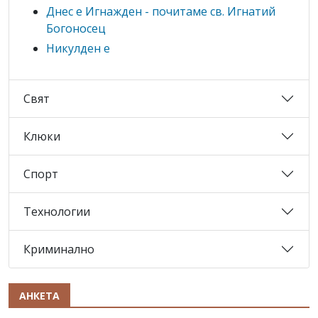
Днес е Игнажден - почитаме св. Игнатий
Богоносец
Никулден е
Свят
Клюки
Спорт
Технологии
Криминално
АНКЕТА