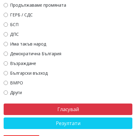
Продължаваме промяната
ГЕРБ / СДС
БСП
ДПС
Има такъв народ
Демократична България
Възраждане
Български възход
ВМРО
Други
Резултати