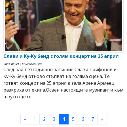
Слави и Ку-Ку бенд с голям концерт на 25 април
2015-01-09
|
Коментари (0)
След над петгодишно затишие Слави Трифонов и
Ку-Ку бенд отново стъпват на голяма сцена. Те
готвят концерт на 25 април в зала Арена Армеец,
разкриха от екипа.Освен настоящите музиканти към
шоуто ще се ...
(current)
«
1
2
3
4
5
6
7
»