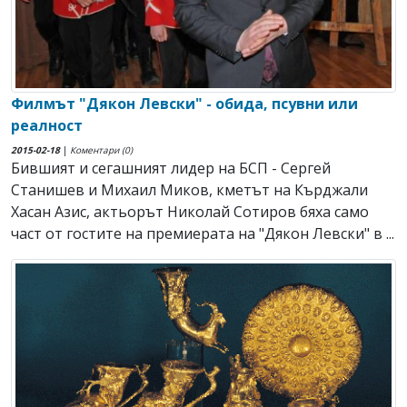
Филмът "Дякон Левски" - обида, псувни или
реалност
2015-02-18
|
Коментари (0)
Бившият и сегашният лидер на БСП - Сергей
Станишев и Михаил Миков, кметът на Кърджали
Хасан Азис, актьорът Николай Сотиров бяха само
част от гостите на премиерата на "Дякон Левски" в ...