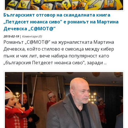
Българският отговор на скандалната книга
„Петдесет нюанса сиво" е романът на Мартина
Дечевска „С@МОТ@”
2015-02-19
|
Коментари (0)
Романът „С@МОТ@” на журналистката Мартина
Дечевска, който стилово е смесица между кибер
пънк и чик лит, вече набира популярност като
„българския Петдесет нюанса сиво", заради ...