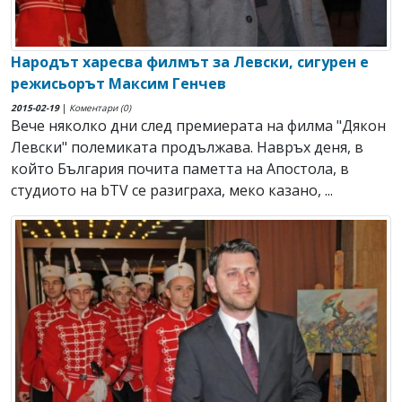
Народът харесва филмът за Левски, сигурен е
режисьорът Максим Генчев
2015-02-19
|
Коментари (0)
Вече няколко дни след премиерата на филма "Дякон
Левски" полемиката продължава. Навръх деня, в
който България почита паметта на Апостола, в
студиото на bTV се разиграха, меко казано, ...