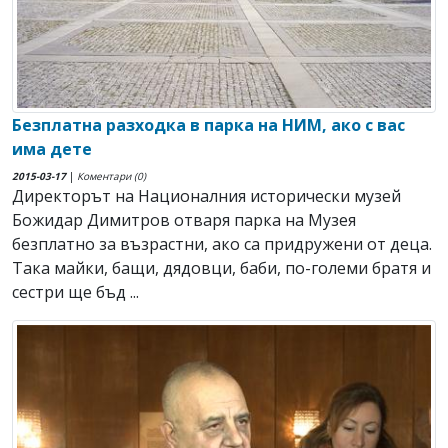
Безплатна разходка в парка на НИМ, ако с вас
има дете
2015-03-17
|
Коментари (0)
Директорът на Националния исторически музей
Божидар Димитров отваря парка на Музея
безплатно за възрастни, ако са придружени от деца.
Така майки, бащи, дядовци, баби, по-големи братя и
сестри ще бъд ...