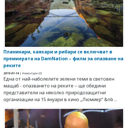
Планинари, каякари и рибари се включват в
премиерата на DamNation – филм за опазване на
реките
2015-01-14
|
Коментари (0)
Една от най-наболелите зелени теми в световен
мащаб - опазването на реките – ще обедини
представители на няколко природозащитни
организации на 15 януари в кино „Люмиер“ &nb ...