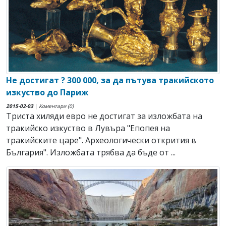
Не достигат ? 300 000, за да пътува тракийското
изкуство до Париж
2015-02-03
|
Коментари (0)
Триста хиляди евро не достигат за изложбата на
тракийско изкуство в Лувъра "Епопея на
тракийските царе". Археологически открития в
България". Изложбата трябва да бъде от ...