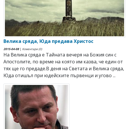
Велика сряда, Юда предава Христос
2015-04-08
|
Коментари (0)
На Велика сряда е Тайната вечеря на Божия син с
Апостолите, по време на която им казва, че един от
тях ще го предаде.В деня на Светата и Велика сряда,
Юда отишъл при юдейските първенци и угово ...