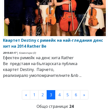
Квартет Destiny с римейк на най-гледания денс
хит на 2014 Rather Be
2015-03-17
|
Коментари (0)
Ефектен римейк на денс хита Rather
Be представя на българската публика
квартет Destiny. Парчето,
реализирало умопомрачителните &nb ...
(current)
«
1
2
3
4
5
6
»
Общо страници:
24