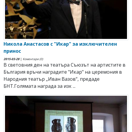
Никола Анастасов с "Икар" за изключителен
принос
2015-03-28
|
Коментари (0)
В световния ден на театъра Съюзът на артистите в
България връчи наградите "Икар" на церемония в
Народния театър „Иван Вазов“, предаде
БНТ.Голямата награда за изк ...