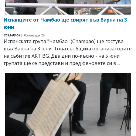
Испанците от Чамбао ще свирят във Варна на 3
юни
2015-05-04
|
Коментари (0)
Испанската група "Чамбао" (Chambao) ще гостува
във Варна на 3 юни. Това съобщиха организаторите
на събитие ART BG. Два дни по-късно - на 5 юни
групата ще се представи и пред феновете си в ...