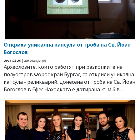
Откриха уникална капсула от гроба на Св. Йоан
Богослов
2015-03-25
|
Коментари (0)
Археолозите, които работят при разкопките на
полуостров Форос край Бургас, са открили уникална
капсула - реликварий, донесена от гроба на Св. Йоан
Богослов в Ефес.Находката е датирана към 6 в ...