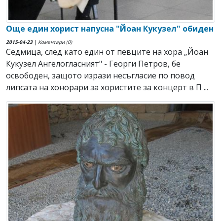
Още един хорист напусна "Йоан Кукузел" обиден
2015-04-23
|
Коментари (0)
Седмица, след като един от певците на хора „Йоан
Кукузел Ангелогласният" - Георги Петров, бе
освободен, защото изрази несъгласие по повод
липсата на хонорари за хористите за концерт в П ...